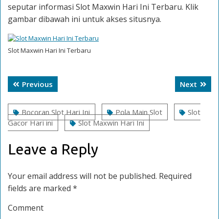
seputar informasi Slot Maxwin Hari Ini Terbaru. Klik
gambar dibawah ini untuk akses situsnya.
Slot Maxwin Hari Ini Terbaru
Previous
Next
Bocoran Slot Hari Ini
Pola Main Slot
Slot
Gacor Hari ini
Slot Maxwin Hari Ini
Leave a Reply
Your email address will not be published.
Required
fields are marked
*
Comment