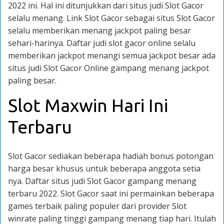
2022 ini. Hal ini ditunjukkan dari situs judi Slot Gacor
selalu menang. Link Slot Gacor sebagai situs Slot Gacor
selalu memberikan menang jackpot paling besar
sehari-harinya. Daftar judi slot gacor online selalu
memberikan jackpot menangi semua jackpot besar ada
situs judi Slot Gacor Online gampang menang jackpot
paling besar.
Slot Maxwin Hari Ini
Terbaru
Slot Gacor sediakan beberapa hadiah bonus potongan
harga besar khusus untuk beberapa anggota setia
nya. Daftar situs judi Slot Gacor gampang menang
terbaru 2022. Slot Gacor saat ini permainkan beberapa
games terbaik paling populer dari provider Slot
winrate paling tinggi gampang menang tiap hari. Itulah