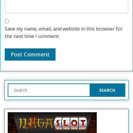
Save my name, email, and website in this browser for
the next time I comment.