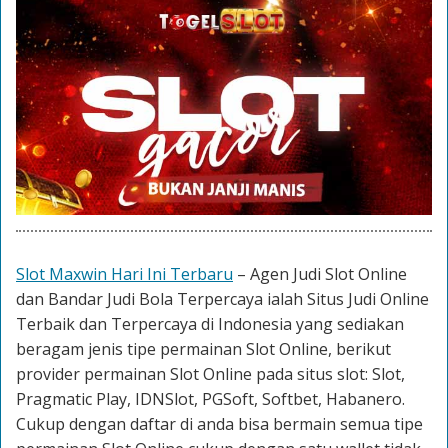
Slot Maxwin Hari Ini Terbaru
– Agen Judi Slot Online
dan Bandar Judi Bola Terpercaya ialah Situs Judi Online
Terbaik dan Terpercaya di Indonesia yang sediakan
beragam jenis tipe permainan Slot Online, berikut
provider permainan Slot Online pada situs slot: Slot,
Pragmatic Play, IDNSlot, PGSoft, Softbet, Habanero.
Cukup dengan daftar di anda bisa bermain semua tipe