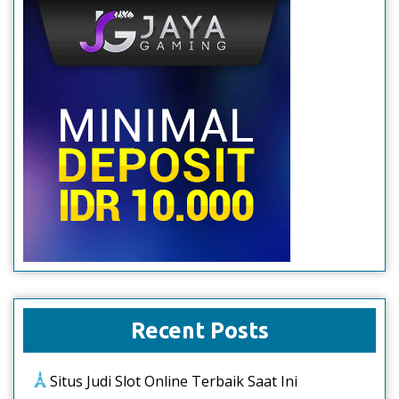
Recent Posts
Situs Judi Slot Online Terbaik Saat Ini