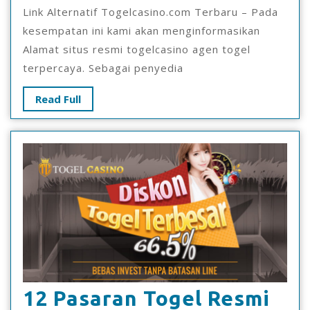
Link Alternatif Togelcasino.com Terbaru – Pada
kesempatan ini kami akan menginformasikan
Alamat situs resmi togelcasino agen togel
terpercaya. Sebagai penyedia
Read Full
12 Pasaran Togel Resmi