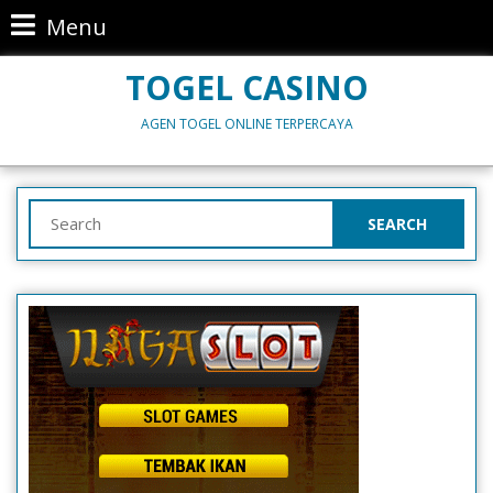
Menu
TOGEL CASINO
AGEN TOGEL ONLINE TERPERCAYA