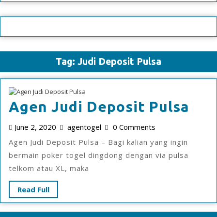
Tag: Judi Deposit Pulsa
Agen Judi Deposit Pulsa
June 2, 2020
agentogel
0 Comments
Agen Judi Deposit Pulsa – Bagi kalian yang ingin
bermain poker togel dingdong dengan via pulsa
telkom atau XL, maka
Read Full